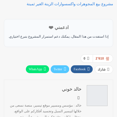
مشروع بيع المجوهرات واكسسوارات الزينة الغير ثمينة
ادعمني ❤️
إذا استفدت من هذا المقال، يمكنك دعم استمرار المشروع بتبرع اختياري.
0
2٬610
WhatsApp
Twitter
Facebook
شارك
Linkedin
خالد خوني
خالد : مؤسس ومسيير موقع تيسير، منصة نسعى من
خلالها لتيسير السبل وتجسيد أفكاركم على الواقع،
يتحوّل ما كان مجرّد فكرة إلى مشروع أنموذجي