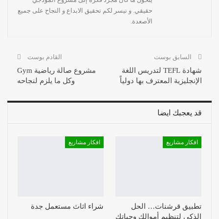
حقيقي. و نيسر لكم تحقيق الابداع و النجاح على جميع
الأصعدة.
السابق بوست
القادم بوست
شهادة TEFL لتدريس اللغة
مشروع صالة رياضية Gym
الإنجليزية المعترف بها دولياً
وكل ما يلزم لنجاحه
قد يعجبك ايضا
افكار مشاريع
افكار مشاريع
تطبيق قرشنات… الحل
شراء اثاث مستعمل جدة
الذكي لتنظيم أموالك وحياتك