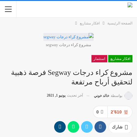
الصفحة الرئيسية
افكار مشاريع
مشروع كراء درجات segway
افكار مشاريع
استثمار
مشروع كراء درجات Segway فرصة ذهبية
لتحقيق أرباح مرتفعة
آخر تحديث
يونيو 1, 2021
بواسطة
خالد خوني
0
2٬610
شارك