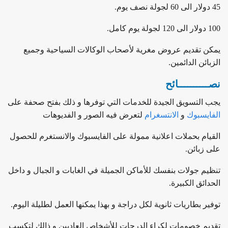
45 دولار الى 60 لجولة نصف يوم.
100 دولار الى 120 لجولة يوم كامل.
يمكن تقديم عروض مغرية لأصحاب الوكالات السياحية وجميع
الزبائن الدائمين.
نصــــــــــائح
يجب التسويق الجيدة للخدمات التي توفرها و ذلك بفتح صحفة على
الفايسبوك
و
الانتسغرام
لتعرض فيه الصور و الفديوهات
القيام بحملات اعلانية ممولة على الفايسبوك والانستغرم للحصول
على زبائن.
تنظيم جولات بنفسك للأماكن الجميلة في الغابات و الجبال و داخل
الحدائق الكبيرة.
توفير بطاريات ثانوية لكل دراجة و بهذا يمكنها العمل لطليلة اليوم.
تقديم خصومات لكراء الدرجات للأشخاص العاديين و ذالك لتكسب