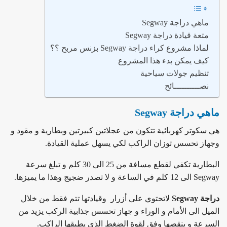
ماهي دراجة Segway
متعة قيادة دراجة Segway
لماذا مشروع كراء دراجة Segway بزنس مربح ؟؟
كيف يمكن بدء هذا المشروع
تنظيم جولات سياحية
نصــــــــــائح
ماهي دراجة Segway
هي سكوتر كهربائية تتكون من عجلاتين كبيرتين وبطارية و مقود و
وجهاز تحسس توزان الراكب لكي يسهل عملية القيادة.
البطارية تكفي لقطع مسافة من 25 الى 30 كلم و تبلغ سرعة
Segway الى 12 كلم في الساعة و لا تصدر ضجيج وهذا ما يميزها.
دراجة Segway
لاتحتوي على أزرار وقيادتها تتم فقط من خلال
الميل الى الأمام و الوراء و جهاز تحسس جذابية الركب يزيد من
السرعة و ينقصها وفق لقوة الضغط الذي يطبقها الراكب.