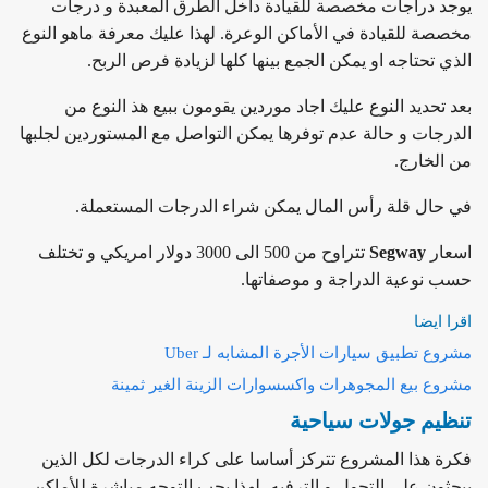
يوجد دراجات مخصصة للقيادة داخل الطرق المعبدة و درجات
مخصصة للقيادة في الأماكن الوعرة. لهذا عليك معرفة ماهو النوع
الذي تحتاجه او يمكن الجمع بينها كلها لزيادة فرص الربح.
بعد تحديد النوع عليك اجاد موردين يقومون ببيع هذ النوع من
الدرجات و حالة عدم توفرها يمكن التواصل مع المستوردين لجلبها
من الخارج.
في حال قلة رأس المال يمكن شراء الدرجات المستعملة.
اسعار
Segway
تتراوح من 500 الى 3000 دولار امريكي و تختلف
حسب نوعية الدراجة و موصفاتها.
اقرا ايضا
مشروع تطبيق سيارات الأجرة المشابه لـ Uber
مشروع بيع المجوهرات واكسسوارات الزينة الغير ثمينة
تنظيم جولات سياحية
فكرة هذا المشروع تتركز أساسا على كراء الدرجات لكل الذين
يبحثون على التجول و الترفيه، لهذا يجب التوجه مباشرة للأماكن