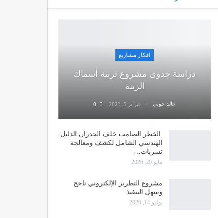
افكار مشاريع
دراسة جدوى مشروع تربية أسماك
الزينة
خالد خوني
فبراير 5, 2023
0
الخطر الصامت خلف الجدران:الدليل
الهندسي الشامل لكشف ومعالجة
تسربات…
مايو 20, 2026
مشروع التطريز الإلكتروني ناجح
وسهل التنفيذ
يوليو 14, 2020