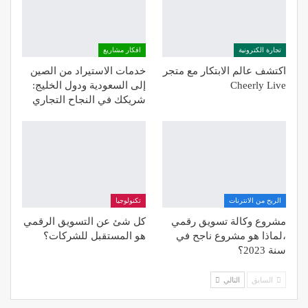
تجارة الكترونية
افكار مشاريع
اكتشف عالم الابتكار مع متجر
خدمات الاستيراد من الصين
Cheerly Live
إلى السعودية ودول الخليج:
شريكك في النجاح التجاري
الربح من الانترنات
تكنولوجيا
مشروع وكالة تسويق رقمي
كل شئ عن التسويق الرقمي
،لماذا هو مشروع ناجح في
هو المستقبل للشركات؟
سنة 2023؟
السابق
التالي