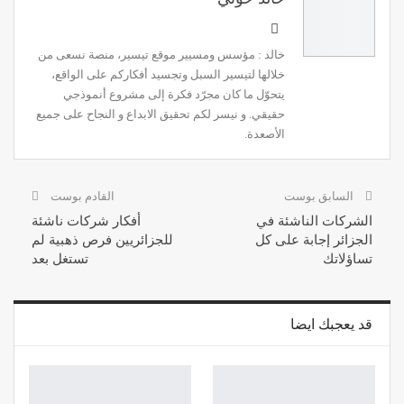
خالد : مؤسس ومسيير موقع تيسير، منصة نسعى من
خلالها لتيسير السبل وتجسيد أفكاركم على الواقع،
يتحوّل ما كان مجرّد فكرة إلى مشروع أنموذجي
حقيقي. و نيسر لكم تحقيق الابداع و النجاح على جميع
الأصعدة.
السابق بوست
القادم بوست
الشركات الناشئة في
أفكار شركات ناشئة
الجزائر إجابة على كل
للجزائريين فرص ذهبية لم
تساؤلاتك
تستغل بعد
قد يعجبك ايضا