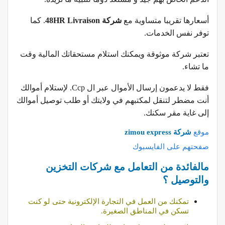
أسعارها تقريبا متساوية مع
شركة 48HR Livraison
. كما
توفر نفس الخدمات.
تعتبر شركة موثوقة ويمكنك استلام مستحقاتك المالية وقت
ما تشاء.
فقط لا يدعمون إرسال الأموال عبر ال Ccp. لإستلام أموالك
أنت مضطر لتنقل لمكتبهم في ولايتك أو طلب توصيل أموالك
إلى غاية مقر سكنك.
موقع
شركة zimou express
صفحتهم على الفايسبوك
مالفائدة من التعامل مع شركات التخزين
والتوصيل ؟
تمكنك من العمل في التجارة الإلكترونية حتى لو كنت
تسكن في المناطق الصغيرة.