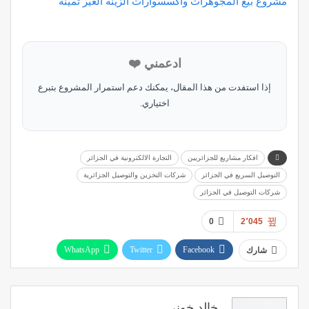
مشروع بيع المجوهرات واكسسوارات الزينة الغير ثمينة
ادعمني ❤️
إذا استفدت من هذا المقال، يمكنك دعم استمرار المشروع بتبرع
اختياري.
افكار مشاريع للجزائريين
التجارة الالكترونية في الجزائر
التوصيل السريع في الجزائر
شركات التخزين والتوصيل الجزائرية
شركات التوصيل في الجزائر
0
2٬045
WhatsApp
Twitter
Facebook
شارك
Linkedin
خالد خوني