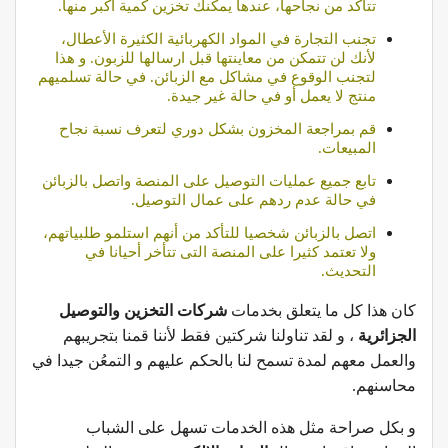
تتأكد من نجاحها، عندها يمكنك تخزين كمية اكبر منها.
تجنب التجارة في المواد الكهربائية الكثيرة الأعطال،
لأنك لن تتمكن من معاينتها قبل ارسالها للزبون. و هذا
لتجنب الوقوع في مشاكل مع الزبائن. في حالة تسلميهم
منتج لا يعمل أو في حالة غير جيدة.
قم بمراجعة المخزون بشكل دوري لتعرف نسبة نجاح
المبيعات.
تابع جميع عمليات التوصيل على المنصة واتصل بالزبائن
في حالة عدم ردهم على عمال التوصيل.
اتصل بالزبائن شخصيا للتأكد من أنهم استلمو طلبياتهم،
ولا تعتمد كثيرا على المنصة التى تتأخر أحيانا في
التحديث.
كان هذا كل ما يتعلق بخدمات
شركات التخزين والتوصيل
الجزائرية
، و لقد تناولنا شركتين فقط لأننا قمنا بتجريبهم
والعمل معهم لمدة تسمح لنا بالحكم عليهم و التمعُن جيدا في
محاسنهم.
و بكل صراحة مثل هذه الخدمات تسهل على الشباب