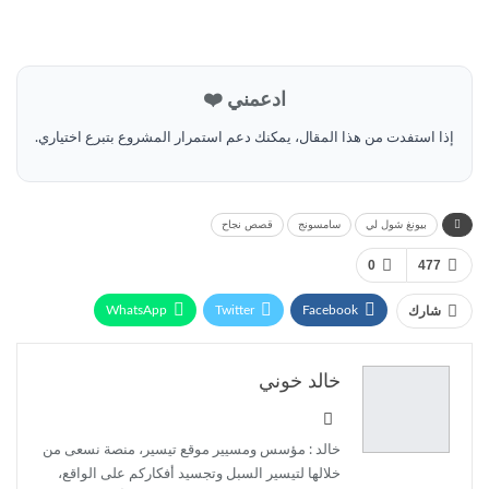
ادعمني ❤️
إذا استفدت من هذا المقال، يمكنك دعم استمرار المشروع بتبرع اختياري.
بيونغ شول لي
سامسونج
قصص نجاح
0
477
WhatsApp
Twitter
Facebook
شارك
Linkedin
خالد خوني
خالد : مؤسس ومسيير موقع تيسير، منصة نسعى من
خلالها لتيسير السبل وتجسيد أفكاركم على الواقع،