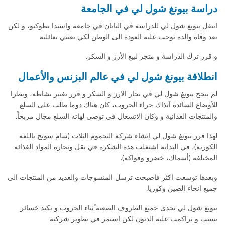
دراسة بيونغ شول لي في الجامعة
انتقل بيونغ شول لي للدراسة في اليابان في جامعة واسيدا بطوكيو، و لكن
بعد وفاة والده توجب عليه العودة الى الوطن لكي يعتني بعائلته
و قرر ترك الدراسة و متجر لبيع الأرز و السكر.
انطلاقة بيونغ شول لي في عالم البزنس والأعمال
لم ينجح بيونغ شول لي في تجار الارز و السكر و قرر تغيير نشاطه، ونظرا
للأوضاع السائدة آنذاك جراء الحروب، كان هناك دوما طلب على السلع
والمنتجات الغذائية و وكان الاتسغال في توصي لهاته السلع مجال مربحاً.
لهذا قرر بيونغ شول لي إنشاء شركة النجموم الثلاث (سام سونج باللغة
الكورية)، في البداية اشتغلت هذه الشكرة في نقل وتجارة المواد الغذائة
المختلفة (أسماك، خضرو وفواكه).
وبعدها توسعت اكثر فاصبحت ترسل المنسوجات والعديد من المنتجات الى
جميع انحاء الصين وكوريا.
بيونغ شول لي تحدى جميع الظروف الصعبة ُثناء الحروب و تكبد خسائر
بسبب و تراكمت عليه الديون لكن استمر في تطوير شركته