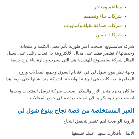
مطاعم ومتاجر
شركات بناء وتصميم
شركات صناعة ثقيلة وكماويات
شركات تأمين
شركة سامسونج اصبحت امبراطورية بأتم معنى الكلمة و منتجاته
وخدماتها لا تقتصر فقط على مجال الالكتروينة بل تعدت ذالك، على سبيل
المثال شركة سامسونج للهندسة هي التي سيرت وادارة بناء برج خليفة.
وجهة نظر بيونغ شول لي في اقتحام السوق وجميع المجالات وروح
المغامرة لديه كانت هي الرؤية الواضحة للشركة منذ نشاتها حتى يومنا هذا.
ما كان مجرد متجر الارز والسكر اصبحت شركة ترسل المنتجات وبعدها
اصبحت تترع وتبتكر و الان اصبحت رائدة في جميع المجالات.
العبر المستخلصة من قصة نجاح بينوغ شول لي
الرؤية الواضحة اهم عنصر لتحقيق النجاح
الايمان بأفكارك يسهل عليك تطبيقها