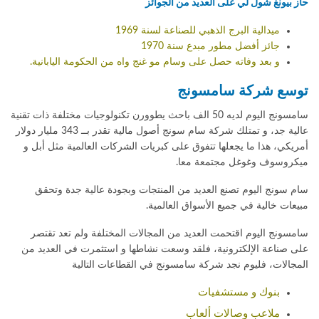
حاز بيونغ شول لي على العديد من الجوائز
ميدالية البرج الذهبي للصناعة لسنة 1969
جائز أفضل مطور مبدع سنة 1970
و بعد وفاته حصل على وسام مو غنج واه من الحكومة اليابانية.
توسع شركة سامسونج
سامسونج اليوم لديه 50 الف باحث يطوورن تكنولوجيات مختلفة ذات تقنية
عالية جد، و تمتلك شركة سام سونج أصول مالية تقدر بــ 343 مليار دولار
أمريكي، هذا ما يجعلها تتفوق على كبريات الشركات العالمية مثل أبل و
ميكروسوف وغوغل مجتمعة معا.
سام سونج اليوم تصنع العديد من المنتجات وبجودة عالية جدة وتحقق
مبيعات خالية في جميع الأسواق العالمية.
سامسونج اليوم اقتحمت العديد من المجالات المختلفة ولم تعد تقتصر
على صناعة الإلكترونية، فلقد وسعت نشاطها و استثمرت في العديد من
المجالات، فليوم نجد شركة سامسونج في القطاعات التالية
بنوك و مستشفيات
ملاعب وصالات ألعاب