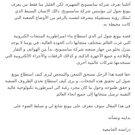
أغلبنا نعرف شركة سامسونج الشهيرة، لكن القليل منا فقط من يعرف
بيونغ شول لي مؤسس شركة سامسونج، ذالك الانسان البسيط الذي
امتلك رؤية مستقبيلة مشرقة لنفسه بالرغم من الأوضاع الصعبة التي
كانت محيطة به.
قصة بيونغ شول لي الذي استطاع بناء امبراطورية المنتجات الكترونية
التي غزت العالم بمختلف منتجاتها ذات الجودة العالية، في يومنا لا يوجد
منزل يخلو من جهاز صنعته شركة سامسونج، بدأ من الهواتف و التفاز
والثلاجة و جميع الأجهزة الذكية, و كذالك الرققات والأجزاء الالكترونية التي
تستخدمها شركات عالمية أخرى.
حقا قصة هذا الرجل تستحق التمعن والتمحص لنرى كيف استطاع بيونغ
شول لي تحقيق هذه النجحات، و نرى كيف استطاع تحدي الظروف الصعبة
و حقق طموحه وحول ما كان مجرد رغبة الى امبرطورية تكنولوجية عالية
التقنية ترسل منتجاتها إلى جميع انحاء العالم.
في هذا المقال سوف نتعرف على بيونغ شانغ لي و نسلط الضوء على
بدايته ونشأته
دراسته الجامعية