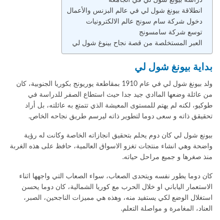
انطلاقة بيونغ شول لي في عالم البزنس والأعمال
دخول شركة سام سونج عالم الالكترونيات
توسع شركة سامسونج
العبر المستخلصة من قصة نجاح بينوغ شول لي
بداية بيونغ شول لي
ولد بيونغ شول لي في عام 1910 بمقاطعة يوريونج بكوريا الجنوبية، كان
من عائلة وضعها الماادي جيد جدا حيث استطاع الصفر للدراسة في
طوكيو، لكنه لم يهتم للمستوى المعيشة الذي تتمتع به عائلته، بل أراد
تحقيقق ذاته و سعى دوما لتطوير ذاته ليرسم طريق نجاحه الخاص.
بيونع شول لي كان دوم يحلم بتحقيق انجازاته الخاصة وكانت له رؤية
واضحة وهي انشاء منتجات تغزو الاسواق العالمية، حافظ على هذه الغربة
منذ صغرها و جميع مراحل حياته.
كان دوما يطور نفسه ويتحدى الصعاب، سواء الصعاب التي واجهها اثناء
الاستعمار الياباني او خلال الحرب مع كوريا الشمالية، كان دوما يحسن
استغلال الوضع لكي يستفيد منه، وهذه هي مميزات الناجحين، الصبر،
العناد، المغامرة و مواصلة التعلم.