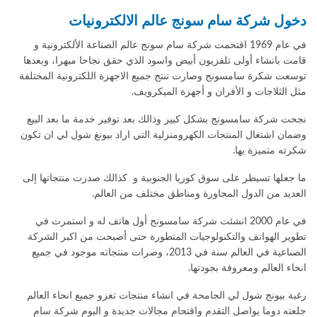
دخول شركة سام سونج عالم الالكترونيات
في عام 1969 اقتحمت شركة سام سونج عالم الصناعة الألكترونية و
قامت بانشاء أولى تلفزيون أبيض واسود الذي حقق نجاحا مبهرا، وبعدها
توسعت شكرة سامسونج وصارت تنتج جميع الاجهزة اللكترونية المختلفة
مثل الثلاجات و الأفران و أجهزة الميكرويف.
نجحت شركة سامسونج بشكل كبير وذالك بعد توفير خدمة ما بعد البيع
وضمان اشتغال المنتجات الكهرومنزلية التي اراد بيونغ شول لي ان تكون
شكرته متميزة بها.
ما جعلها تسيطر على سوق كوريا الجنوبية و كذالك صدرت منتجاتها إلى
العديد من الدول المجاورة ومناطق مختلف من العالم.
في عام 2000 انشئت شركة سامسونج أول هاتف له و استمرت في
تطوير الهواتف والتكنولوجيات المتطورة حتى أصبحت من اكبر الشركة
الصناعية في العالم سنة في 2013، وصرات منتجاته موجود في جميع
انحاء العالم ومعروفة بجودتها.
رغبة بيونج شول لي الجامحة في انشاء منتجات تغزو جميع انحاء العالم
جلعته دوما يواصل التقدم واقتحام مجالات جديدة و اليوم شركة سام