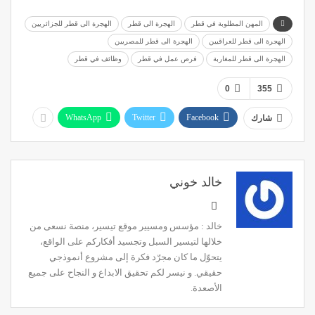
المهن المطلوبة في قطر
الهجرة الى قطر
الهجرة الى قطر للجزائريين
الهجرة الى قطر للعراقيين
الهجرة الى قطر للمصريين
الهجرة الى قطر للمغاربة
فرص عمل في قطر
وظائف في قطر
0
355
WhatsApp
Twitter
Facebook
شارك
خالد خوني
خالد : مؤسس ومسيير موقع تيسير، منصة نسعى من
خلالها لتيسير السبل وتجسيد أفكاركم على الواقع،
يتحوّل ما كان مجرّد فكرة إلى مشروع أنموذجي
حقيقي. و نيسر لكم تحقيق الابداع و النجاح على جميع
الأصعدة.