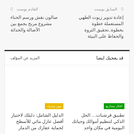
السابق بوست
القادم بوست
إعادة تدوير زيوت الطهي
صالون نقش ورسم الحناء
المستعملة خطوة
مشروع مربح يجمع بين
بخطوة..تحقيق الثروة
الأصالة والحداثة
والحفاظ على البيئة
قد يعجبك ايضا
المزيد عن المؤلف
افكار مشاريع
مهن وحرف
تطبيق قرشنات… الحل
الدليل الشامل: دليلك لاختيار
الذكي لتنظيم أموالك وحياتك
أفضل عازل مائي للأسطح
اليومية في مكان واحد
لحماية عقارك من الدمار