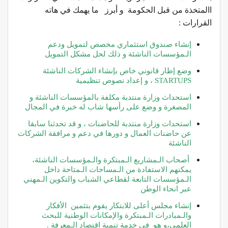
االمتخذة من قبل الحكومة و أبرز ما يهمك في هاته
القرارات :
إنشاء صندوق استثماري مخصص لتمويل ودعم
الـمؤسسات الناشئة و ذلك لحل مشكل التمويل
وضع إطار قانوني خاص بإنشاء الشركات الناشئة
STARTUPS ، و إعداد نصوص تنظيمية
استحداث وزارة منتدبة مكلفة بالمؤسسات الناشئة و
المصغرة و وضع على رأسها شاب له خبرة في المجال
استحدات وزارة منتدبة للحاضنات ، و قد تحدثنا سابقا
عن حاضنات العمال و دورها في دعم و مرافقة الشركات
الناشئة
أصحاب الـمشاريع الـمبتكرة والـمؤسسات الناشئة،
يمكنهم الاستفادة من الـمساحات الـمتاحة داخل
الـمؤسسات التابعة لقطاعي الشباب والتكوين الـمهني
عبر انحاء الوطن
إنشاء مجلس أعلى للابتكار يقوم بتثمين الأفكار
والـمبادرات الـمبتكرة والإمكانات الوطنية للبحث
العلمي،و هو في خدمة تنمية اقتصاد الـمعرفة .