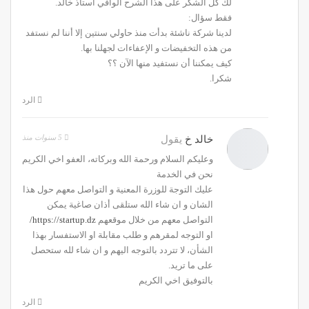
لك كل الشكر على هذا الشرح الوافي أستاذ خالد.
فقط سؤال:
لدينا شركة ناشئة بدأت منذ حاولي سنتين إلا أننا لم نستفد
من هذه التخفيضات و الإعفاءات لجهلنا بها.
كيف يمكننا أن نستفيد منها الآن ؟؟
شكرا.
الرد
5 سنوات منذ
خالد خ
يقول
وعليكم السلام ورحمة الله وبركاته، العفو اخي الكريم
نحن في الخدمة
عليك التوجة للوزرة المعنية و التواصل معهم حول هذا
الشان و ان شاء الله ستلقى أذان صاغية يمكن
التواصل معهم من خلال موقعهم
https://startup.dz/
او التوجه لمقرهم و طلب مقابلة او الاستفسار بهذا
الشأن، لا تتردد بالتوجه اليهم و ان شاء لله ستحصل
على ما تريد.
بالتوفيق اخي الكريم
الرد