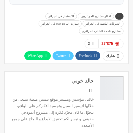
افكار مشاريع للجزائريين
الاستثمار في الجزائر
الشركات الناشئة في الجزائر
ستارت آب start up في الجزائر
مشاريع ناجحة للشباب الجزائري
2
27٬875
WhatsApp
Twitter
Facebook
شارك
Linkedin
خالد خوني
خالد : مؤسس ومسيير موقع تيسير، منصة نسعى من
خلالها لتيسير السبل وتجسيد أفكاركم على الواقع،
يتحوّل ما كان مجرّد فكرة إلى مشروع أنموذجي
حقيقي. و نيسر لكم تحقيق الابداع و النجاح على جميع
الأصعدة.