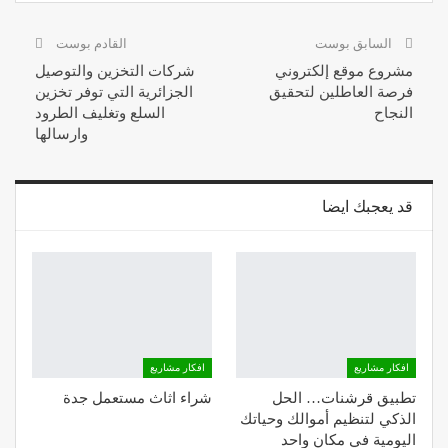
السابق بوست
القادم بوست
مشروع موقع إلكتروني
شركات التخزين والتوصيل
فرصة العاطلين لتحقيق
الجزائرية التي توفر تخزين
النجاح
السلع وتغليف الطرود
وارسالها
قد يعجبك ايضا
افكار مشاريع
افكار مشاريع
تطبيق قرشنات… الحل
شراء اثاث مستعمل جدة
الذكي لتنظيم أموالك وحياتك
اليومية في مكان واحد