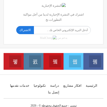
اشترك في النشرة الإخبارية لدينا من أجل مواكبة
التطورات.نخ
الاشتراك
بدعم من
erest
Instagram
Youtube
Twitter
Facebook
انضم الينا على الفايسبوك
انضم الينا على التويتر
انضم الينا على اليوتيب
انضم 
انضم الينا على الانس
الرئيسية
افكار مشاريع
دراسة
تكنولوجيا
خدمات نقدمها
إتصل بنا
تيسير - جميع الحقوق محفوظة © - 2026