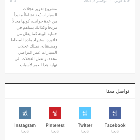
خالد خوني
نوفمبر 8, 2021
0
مشروع تدوير عجلات
السيارات يُعد نشاطاً مفيداً
من عدة جوانب، كونها مجالاً
مربحاً وكذالك يساهم في
حماية البيئة كما يقلل من
فاتورة استيراد مادة المطاط
ومشتقاته. تمتلك عجلات
السيارات عمر افتراضي
محدد، و تصل العجلات الى
نهاية هذا العمر لأسباب…
تواصل معنا
Instagram
Pinterest
Twitter
Facebook
تابعنا
تابعنا
تابعنا
تابعنا