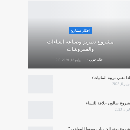
افكار مشاريع
مشروع تطريز وصناعة العباءات
والمفروشات
خالد خوني
يوليو 15, 2020
0
ذا تعني تربية المائيات؟
ير 6, 2023
روع صالون حلاقة للنساء
 3, 2023
روع صنع الحلويات وبيعها للمقاهي ”