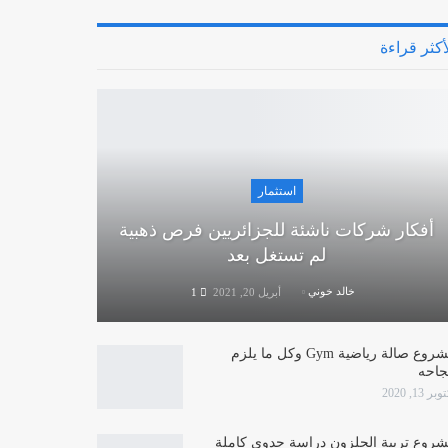
أكثر قراءة
استثمار
أفكار شركات ناشئة للجزائريين فرص ذهبية
لم تستغل بعد
خالد خوني
أبريل 20, 2021
1
مشروع صالة رياضية Gym وكل ما يلزم
جاحه
بر 13, 2020
روع تربية الحلزون دراسة جدوى كاملة