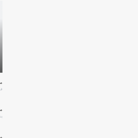
ما
فبرا
مش
يناير
مش