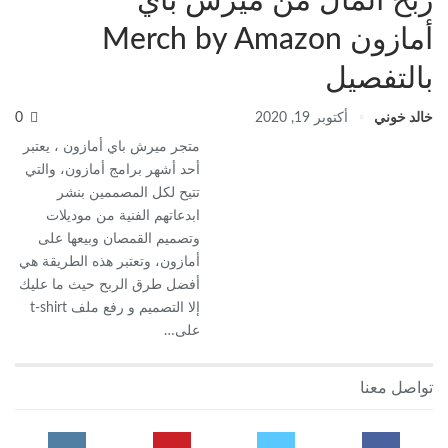
ربح المال من ميرش باي
أمازونMerch by Amazon ‎
بالتفصيل
خالد خوني
أكتوبر 19, 2020
0
متجر ميرش باي أمازون ، يعتبر
أحد أشهر برامج أمازون، والتي
تتيح لكل المصممين بنشر
ابدعاتهم الفنية من موديلات
وتصميم القمصان وبيعها على
أمازون، وتعتبر هذه الطريقة هي
أفضل طرق الربح حيث ما عليك
إلا التصميم و رفع ملف t-shirt
على…
تواصل معنا