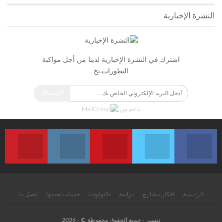
النشرة الإخبارية
اشترك في النشرة الإخبارية لدينا من أجل مواكبة
التطورات.نخ
الاشتراك
بدعم من
انضم الينا على الفايسبوك
انضم الينا على التويتر
انضم الينا على اليوتيب
انضم الينا على الانستغرام
انضم الينا
الرئيسية
افكار مشاريع
دراسة
تكنولوجيا
خدمات نقدمها
إتصل بنا
تيسير - جميع الحقوق محفوظة © - 2026