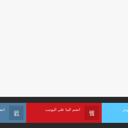
يتر
انضم الينا على اليوتيب
انض