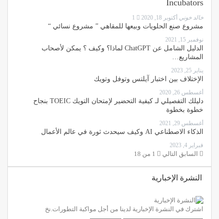
Incubators
خالد خوني
أكتوبر 18, 2020
1
مشروع صنع الحلويات وبيعها للمقاهي ” مشروع نسائي “
نوفمبر 15, 2021
الدليل الشامل عن ChatGPT لماذا؟ وكيف ؟ يمكن لأصحاب
المشاريع…
يناير 25, 2023
الإختلاف بين اختبار آيلتس وتوفل وتويك
أغسطس 26, 2020
دليلك التفصيلي لـ كيفية التحضير لإمتحان التويك TOEIC بنجاح
خطوة بخطوة
أغسطس 29, 2021
الذكاء الاصطناعي AI وكيف سيحدث ثورة في عالم الأعمال
فبراير 4, 2023
السابق
التالي
1 من 18
النشرة الإخبارية
اشترك في النشرة الإخبارية لدينا من أجل مواكبة التطورات.نخ