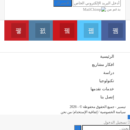
الاشتراك
بدعم من
erest
Instagram
Youtube
Twitter
Facebook
انضم الينا على الفايسبوك
انضم الينا على التويتر
انضم الينا على اليوتيب
انضم 
انضم الينا على الانس
الرئيسية
افكار مشاريع
دراسة
تكنولوجيا
خدمات نقدمها
إتصل بنا
تيسير - جميع الحقوق محفوظة © - 2026
سياسة الخصوصية
/
إتفاقية الإستخدام
/
من نحن
تسجيل الدخول