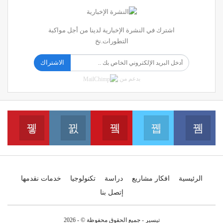
اشترك في النشرة الإخبارية لدينا من أجل مواكبة
التطورات.نخ
الاشتراك
بدعم من
erest
Instagram
Youtube
Twitter
Facebook
انضم الينا على الفايسبوك
انضم الينا على التويتر
انضم الينا على اليوتيب
انضم 
انضم الينا على الانس
الرئيسية
افكار مشاريع
دراسة
تكنولوجيا
خدمات نقدمها
إتصل بنا
تيسير - جميع الحقوق محفوظة © - 2026