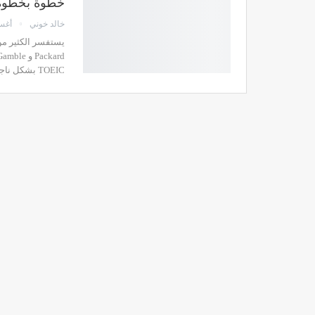
خطوة بخطوة
خالد خوني
أغسطس
TOEIC بشكل ناجح والحصول على الشهادة. ببساطة لأنه من المرجح أن…