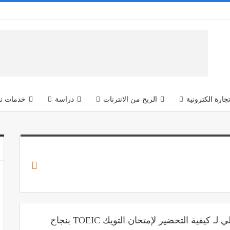
جارة الكترونية
الربح من الانترنات
دراسة
خدمات نق
دليلك التفصيلي لـ كيفية التحضير لإمتحان التويك TOEIC بنجاح