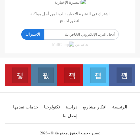
اشترك في النشرة الإخبارية لدينا من أجل مواكبة
التطورات.نخ
الاشتراك
بدعم من
erest
Instagram
Youtube
Twitter
Facebook
انضم الينا على الفايسبوك
انضم الينا على التويتر
انضم الينا على اليوتيب
انضم 
انضم الينا على الانس
الرئيسية
افكار مشاريع
دراسة
تكنولوجيا
خدمات نقدمها
إتصل بنا
تيسير - جميع الحقوق محفوظة © - 2026