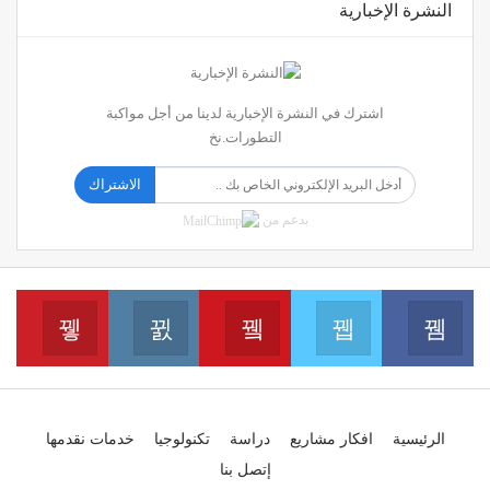
النشرة الإخبارية
اشترك في النشرة الإخبارية لدينا من أجل مواكبة
التطورات.نخ
الاشتراك
بدعم من
erest
Instagram
Youtube
Twitter
Facebook
انضم الينا على الفايسبوك
انضم الينا على التويتر
انضم الينا على اليوتيب
انضم 
انضم الينا على الانس
الرئيسية
افكار مشاريع
دراسة
تكنولوجيا
خدمات نقدمها
إتصل بنا