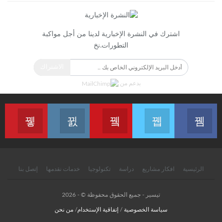
اشترك في النشرة الإخبارية لدينا من أجل مواكبة
التطورات.نخ
الاشتراك
بدعم من
انضم الينا على الفايسبوك
انضم الينا على التويتر
انضم الينا على اليوتيب
انضم الينا على الانستغرام
انضم الينا
الرئيسية
افكار مشاريع
دراسة
تكنولوجيا
خدمات نقدمها
إتصل بنا
تيسير - جميع الحقوق محفوظة © - 2026
سياسة الخصوصية
/
إتفاقية الإستخدام
/
من نحن