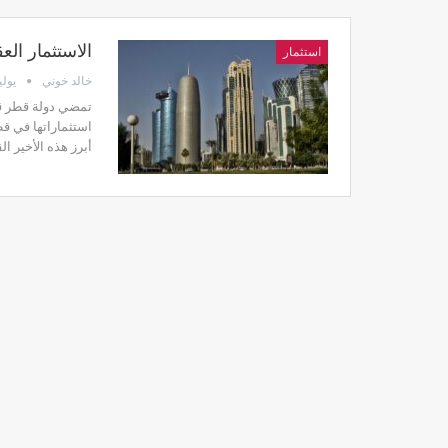
الاستثمار ال
استثمار
خالد خوني
يوليو 25,
تمضي دولة قطر قدم
استثماراتها في ق
أبرز هذه الأخير ا