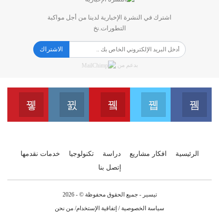
اشترك في النشرة الإخبارية لدينا من أجل مواكبة
التطورات.نخ
الاشتراك
بدعم من
erest
Instagram
Youtube
Twitter
Facebook
انضم الينا على الفايسبوك
انضم الينا على التويتر
انضم الينا على اليوتيب
انضم 
انضم الينا على الانس
الرئيسية
افكار مشاريع
دراسة
تكنولوجيا
خدمات نقدمها
إتصل بنا
تيسير - جميع الحقوق محفوظة © - 2026
سياسة الخصوصية
/
إتفاقية الإستخدام
/
من نحن